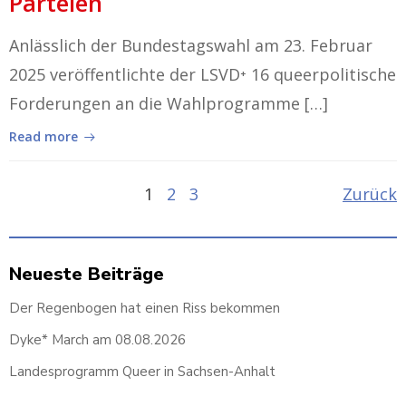
Parteien
Anlässlich der Bundestagswahl am 23. Februar
2025 veröffentlichte der LSVD⁺ 16 queerpolitische
Forderungen an die Wahlprogramme […]
Read more
Posts
Po
Page
Page
Page
1
2
3
Zurück
navigation
na
Neueste Beiträge
Der Regenbogen hat einen Riss bekommen
Dyke* March am 08.08.2026
Landesprogramm Queer in Sachsen-Anhalt