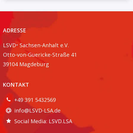
ADRESSE
LSVD⁺ Sachsen-Anhalt e.V.
Otto-von-Guericke-Straße 41
39104 Magdeburg
KONTAKT
+49 391 5432569
info@LSVD-LSA.de
Social Media: LSVD.LSA