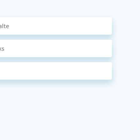
alte
ks