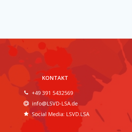
KONTAKT
+49 391 5432569
info@LSVD-LSA.de
Social Media: LSVD.LSA