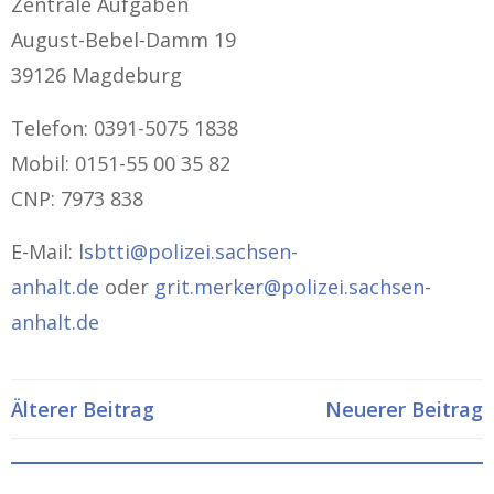
Zentrale Aufgaben
August-Bebel-Damm 19
39126 Magdeburg
Telefon: 0391-5075 1838
Mobil: 0151-55 00 35 82
CNP: 7973 838
E-Mail:
lsbtti@polizei.sachsen-
anhalt.de
oder
grit.merker@polizei.sachsen-
anhalt.de
Post
Post
Älterer Beitrag
Neuerer Beitrag
navigation
navigatio