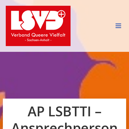
Zum
Inhalt
springen
AP LSBTTI –
Ansprechperson